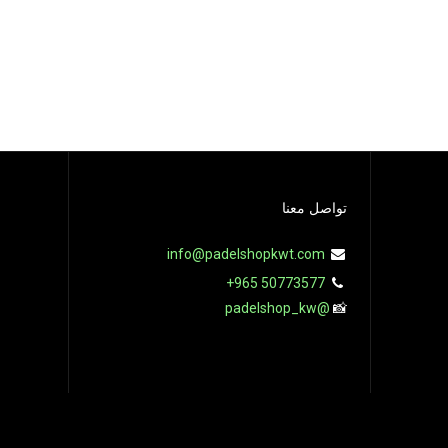
تواصل معنا
info@padelshopkwt.com
+965 50773577
@padelshop_kw
📸