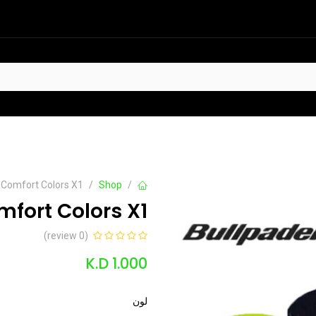
HOT
عروض
تواصل معنا
p Comfort Colors X1
Shop
mfort Colors X1
(0 review)
K.D
1.000
لون