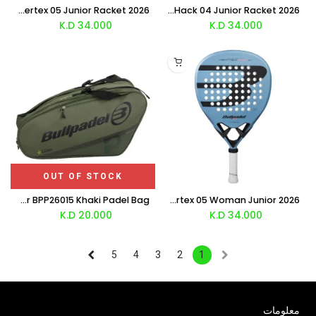
Bullpadel Juan Tello Vertex 05 Junior Racket 2026
Bullpadel Paquito Navarro Hack 04 Junior Racket 2026
K.D
34.000
K.D
34.000
OUT OF STOCK
Bullpadel Premier Padel Tour BPP26015 Khaki Padel Bag
Bullpadel Delfi Brea Vertex 05 Woman Junior 2026
K.D
20.000
K.D
34.000
5
4
3
2
1
معلومات