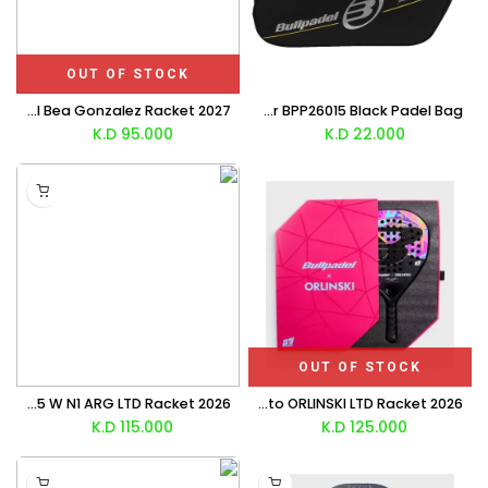
OUT OF STOCK
Bullpadel Pearl Bea Gonzalez Racket 2027
Bullpadel Tour BPP26015 Black Padel Bag
K.D
95.000
K.D
22.000
OUT OF STOCK
Bullpadel Vertex 05 W N1 ARG LTD Racket 2026
Bullpadel Neuron 02 Edge Fede Chingotto ORLINSKI LTD Racket 2026
K.D
115.000
K.D
125.000