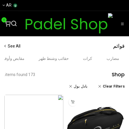
خطي للذهاب إلى المحتوى
AR
0
قوائم
See All
مضارب
كرات
حقائب وشنط ظهر
مقابض وأوفرغ
Shop
173 items found.
Clear Filters
بادل بول