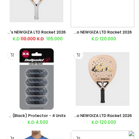
Bullpadel Pearl Bea González's NEWGIZA LTD Racket 2026
Bullpadel NEURON 02 EDGE Fede Chingotto NEWGIZA LTD Racket 2026
110.000
K.D
K.D
105.000
K.D
120.000
Bullpadel Custom Weight (Black) Protector - 4 Units
Bullpadel Hack 04 Paquito Navarro NEWGIZA LTD Racket 2026
K.D
4.500
K.D
120.000